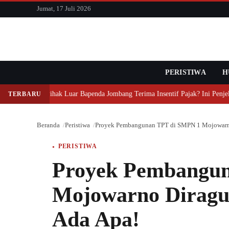
konten
Jumat, 17 Juli 2026
PERISTIWA
Cari
H
Mengapa Pihak Luar Bapenda Jombang Terima Insentif Pajak? Ini Penjela
TERBARU
Beranda
Peristiwa
Proyek Pembangunan TPT di SMPN 1 Mojowarno
PERISTIWA
Proyek Pembangu
Mojowarno Diragu
Ada Apa!