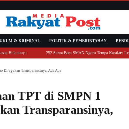
UKUM & KRIMINAL
POLITIK & PEMERINTAHAN
PENDI
san Hukumnya
252 Siswa Baru SMAN Ngoro Tempa Karakter Lewat 
 Diragukan Transparansinya, Ada Apa!
nan TPT di SMPN 1
kan Transparansinya,