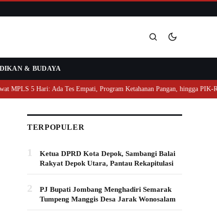
DIKAN & BUDAYA
Cari
MPLS 5 Hari: Ada Tes Empati, Program Ketahanan Pangan, hingga PIK-R
TERPOPULER
1
Ketua DPRD Kota Depok, Sambangi Balai
Rakyat Depok Utara, Pantau Rekapitulasi
2
PJ Bupati Jombang Menghadiri Semarak
Tumpeng Manggis Desa Jarak Wonosalam