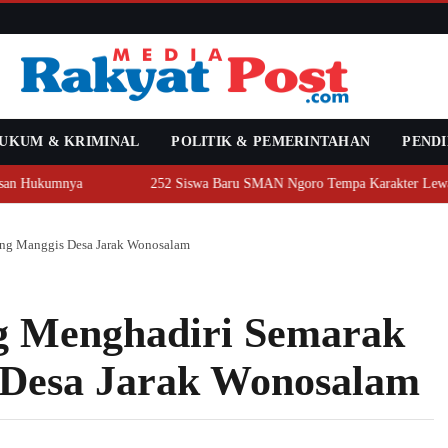
UKUM & KRIMINAL
POLITIK & PEMERINTAHAN
PENDI
an Hukumnya
252 Siswa Baru SMAN Ngoro Tempa Karakter Lewat MP
ng Manggis Desa Jarak Wonosalam
g Menghadiri Semarak
Desa Jarak Wonosalam