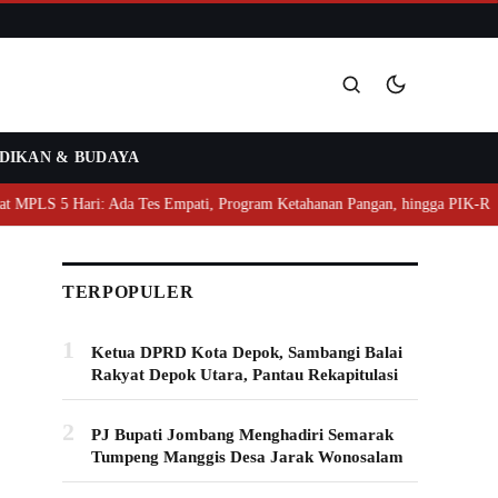
DIKAN & BUDAYA
Cari
LS 5 Hari: Ada Tes Empati, Program Ketahanan Pangan, hingga PIK-R
TERPOPULER
1
Ketua DPRD Kota Depok, Sambangi Balai
Rakyat Depok Utara, Pantau Rekapitulasi
2
PJ Bupati Jombang Menghadiri Semarak
Tumpeng Manggis Desa Jarak Wonosalam