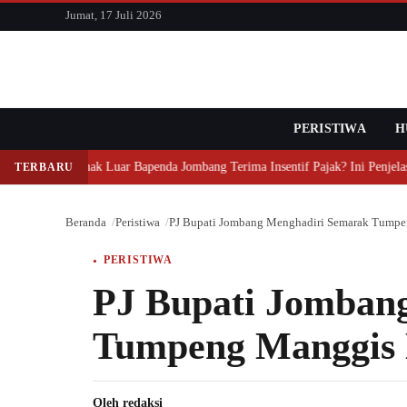
konten
Jumat, 17 Juli 2026
PERISTIWA
Cari
H
Mengapa Pihak Luar Bapenda Jombang Terima Insentif Pajak? Ini Penjelas
TERBARU
Beranda
Peristiwa
PJ Bupati Jombang Menghadiri Semarak Tumpe
PERISTIWA
PJ Bupati Jomban
Tumpeng Manggis 
Oleh
redaksi