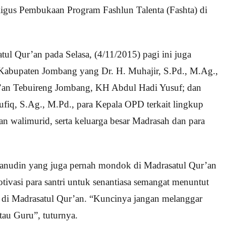
gus Pembukaan Program Fashlun Talenta (Fashta) di
ul Qur’an pada Selasa, (4/11/2015) pagi ini juga
Kabupaten Jombang yang Dr. H. Muhajir, S.Pd., M.Ag.,
’an Tebuireng Jombang, KH Abdul Hadi Yusuf; dan
iq, S.Ag., M.Pd., para Kepala OPD terkait lingkup
n walimurid, serta keluarga besar Madrasah dan para
anudin yang juga pernah mondok di Madrasatul Qur’an
ivasi para santri untuk senantiasa semangat menuntut
 di Madrasatul Qur’an. “Kuncinya jangan melanggar
atau Guru”, tuturnya.