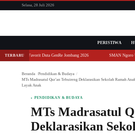
konten
Selasa, 28 Juli 2026
PERISTIWA
Cari
H
ra Favorit Duta GenRe Jombang 2026
SMAN Ngoro Ukir Prestasi,
TERBARU
Beranda
Pendidikan & Budaya
MTs Madrasatul Qur’an Tebuireng Deklarasikan Sekolah Ramah An
Layak Anak
PENDIDIKAN & BUDAYA
MTs Madrasatul Q
Deklarasikan Sek