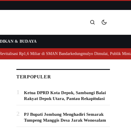
DIKAN & BUDAYA
Cari
 Rp1,6 Miliar di SMAN Bandarkedungmulyo Dimulai, Publik Minta Transparans
TERPOPULER
1
Ketua DPRD Kota Depok, Sambangi Balai
Rakyat Depok Utara, Pantau Rekapitulasi
2
PJ Bupati Jombang Menghadiri Semarak
Tumpeng Manggis Desa Jarak Wonosalam