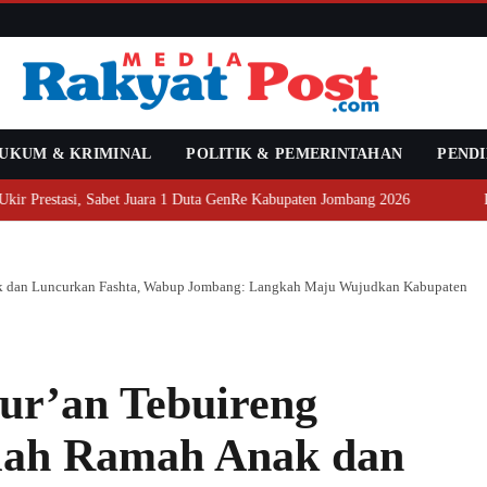
UKUM & KRIMINAL
POLITIK & PEMERINTAHAN
PENDI
 Sabet Juara 1 Duta GenRe Kabupaten Jombang 2026
Revitalisasi
ak dan Luncurkan Fashta, Wabup Jombang: Langkah Maju Wujudkan Kabupaten
ur’an Tebuireng
olah Ramah Anak dan