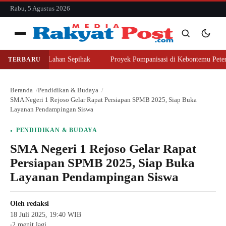
konten
Rabu, 5 Agustus 2026
Menu
er Beli Lahan Sepihak
Proyek Pompanisasi di Kebontemu Peterongan Di
TERBARU
Cari
Cari
Beranda
Pendidikan & Budaya
SMA Negeri 1 Rejoso Gelar Rapat Persiapan SPMB 2025, Siap Buka
Layanan Pendampingan Siswa
PENDIDIKAN & BUDAYA
SMA Negeri 1 Rejoso Gelar Rapat
Persiapan SPMB 2025, Siap Buka
Layanan Pendampingan Siswa
Oleh
redaksi
18 Juli 2025, 19:40 WIB
2 menit lagi
●