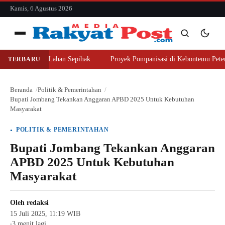
konten
Kamis, 6 Agustus 2026
Menu
er Beli Lahan Sepihak
Proyek Pompanisasi di Kebontemu Peterongan Di
TERBARU
Cari
Cari
Beranda
Politik & Pemerintahan
Bupati Jombang Tekankan Anggaran APBD 2025 Untuk Kebutuhan
Masyarakat
POLITIK & PEMERINTAHAN
Bupati Jombang Tekankan Anggaran
APBD 2025 Untuk Kebutuhan
Masyarakat
Oleh
redaksi
15 Juli 2025, 11:19 WIB
3 menit lagi
●