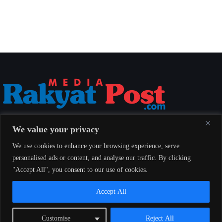
Media Rakyat Post menyajikan berita nasional yang aktual, akurat, dan
We value your privacy
berimbang untuk seluruh masyarakat Indonesia.
We use cookies to enhance your browsing experience, serve
personalised ads or content, and analyse our traffic. By clicking
"Accept All", you consent to our use of cookies.
Redaksi
Indeks
Pedoman Pemberitaan Media Siber
Accept All
© 2026 Media Rakyat Post — Seluruh hak cipta dilindungi undang-
Customise
Reject All
undang.