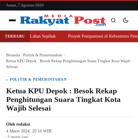
konten
Jumat, 7 Agustus 2026
Menu
jer Beli Lahan Sepihak
Proyek Pompanisasi di Kebontemu Peterongan Di
TERBARU
Cari
Cari
Beranda
Politik & Pemerintahan
Ketua KPU Depok : Besok Rekap Penghitungan Suara Tingkat Kota Wajib
Selesai
POLITIK & PEMERINTAHAN
Ketua KPU Depok : Besok Rekap
Penghitungan Suara Tingkat Kota
Wajib Selesai
Oleh
redaksi
4 Maret 2024, 20:16 WIB
2 menit lagi
●