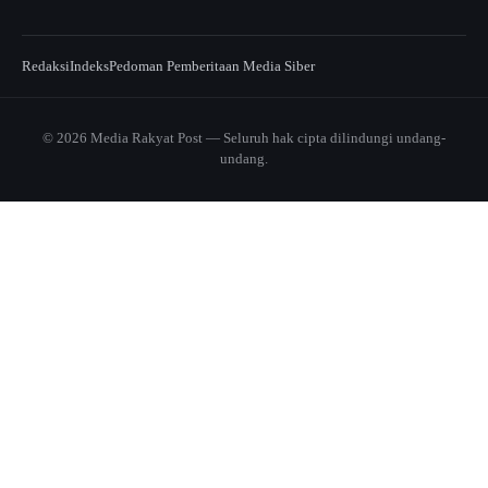
Redaksi
Indeks
Pedoman Pemberitaan Media Siber
© 2026 Media Rakyat Post — Seluruh hak cipta dilindungi undang-
undang.