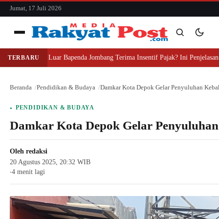
konten
Jumat, 17 Juli 2026
Menu
gapa Pihak Luar Bapenda Jombang Terima Insentif Pajak? Ini Penjelasan Hu
TERBARU
Cari
Cari
Beranda
Pendidikan & Budaya
Damkar Kota Depok Gelar Penyuluhan Keba
PENDIDIKAN & BUDAYA
Damkar Kota Depok Gelar Penyuluha
Oleh
redaksi
20 Agustus 2025, 20:32 WIB
4 menit lagi
●