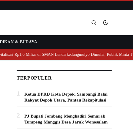
DIKAN & BUDAYA
Cari
 Miliar di SMAN Bandarkedungmulyo Dimulai, Publik Minta Transparansi
TERPOPULER
1
Ketua DPRD Kota Depok, Sambangi Balai
Rakyat Depok Utara, Pantau Rekapitulasi
2
PJ Bupati Jombang Menghadiri Semarak
Tumpeng Manggis Desa Jarak Wonosalam