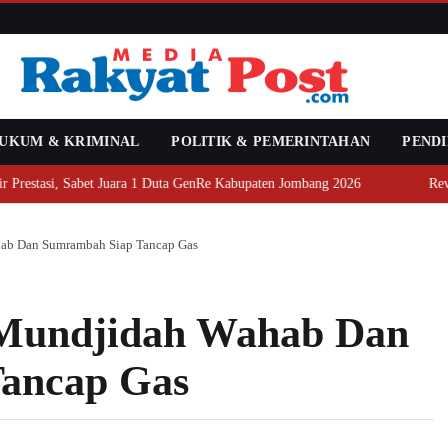
UKUM & KRIMINAL
POLITIK & PEMERINTAHAN
PENDI
t Juara 1 Duta GenRe Kabupaten Jombang 2026
Revitalisasi Rp1,6
hab Dan Sumrambah Siap Tancap Gas
 Mundjidah Wahab Dan
ancap Gas