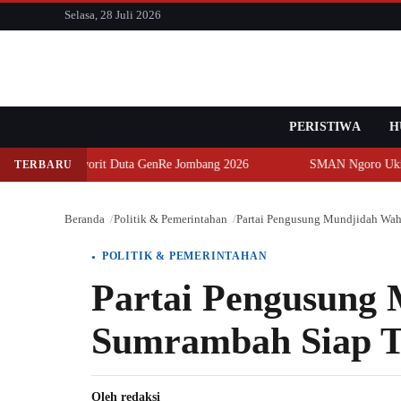
konten
Selasa, 28 Juli 2026
PERISTIWA
Cari
H
vorit Duta GenRe Jombang 2026
SMAN Ngoro Ukir Prestasi, Sabe
TERBARU
Beranda
Politik & Pemerintahan
Partai Pengusung Mundjidah Wa
POLITIK & PEMERINTAHAN
Partai Pengusung
Sumrambah Siap T
Oleh
redaksi