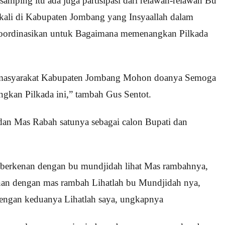
mping itu ada juga partisipasi dari relawan-relawan Bu
ali di Kabupaten Jombang yang Insyaallah dalam
 koordinasikan untuk Bagaimana memenangkan Pilkada
h masyarakat Kabupaten Jombang Mohon doanya Semoga
gkan Pilkada ini,” tambah Gus Sentot.
dan Mas Rabah satunya sebagai calon Bupati dan
g berkenan dengan bu mundjidah lihat Mas rambahnya,
enan dengan mas rambah Lihatlah bu Mundjidah nya,
dengan keduanya Lihatlah saya, ungkapnya