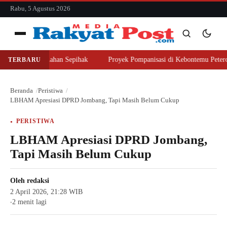
konten
Rabu, 5 Agustus 2026
Menu
ajer Beli Lahan Sepihak
Proyek Pompanisasi di Kebontemu Peterongan D
TERBARU
Cari
Cari
Beranda
Peristiwa
LBHAM Apresiasi DPRD Jombang, Tapi Masih Belum Cukup
PERISTIWA
LBHAM Apresiasi DPRD Jombang,
Tapi Masih Belum Cukup
Oleh
redaksi
2 April 2026, 21:28 WIB
2 menit lagi
●