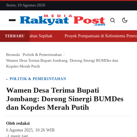
konten
Senin, 10 Agustus 2026
Menu
er Beli Lahan Sepihak
Proyek Pompanisasi di Kebontemu Peterongan Dis
TERBARU
Cari
Cari
Beranda
Politik & Pemerintahan
Wamen Desa Terima Bupati Jombang: Dorong Sinergi BUMDes dan
Kopdes Merah Putih
POLITIK & PEMERINTAHAN
Wamen Desa Terima Bupati
Jombang: Dorong Sinergi BUMDes
dan Kopdes Merah Putih
Oleh
redaksi
6 Agustus 2025, 10:26 WIB
1 menit lagi
●