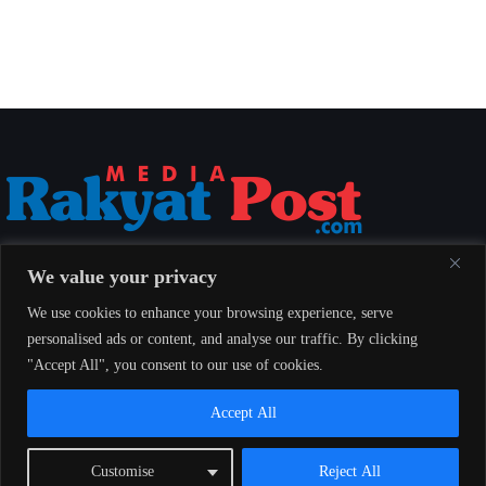
Media Rakyat Post menyajikan berita nasional yang aktual, akurat, dan
We value your privacy
berimbang untuk seluruh masyarakat Indonesia.
We use cookies to enhance your browsing experience, serve
personalised ads or content, and analyse our traffic. By clicking
"Accept All", you consent to our use of cookies.
Redaksi
Indeks
Pedoman Pemberitaan Media Siber
Accept All
© 2026 Media Rakyat Post — Seluruh hak cipta dilindungi undang-
Customise
Reject All
undang.