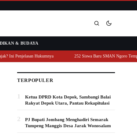
DIKAN & BUDAYA
Cari
? Ini Penjelasan Hukumnya
252 Siswa Baru SMAN Ngoro Tempa Ka
TERPOPULER
1
Ketua DPRD Kota Depok, Sambangi Balai
Rakyat Depok Utara, Pantau Rekapitulasi
2
PJ Bupati Jombang Menghadiri Semarak
Tumpeng Manggis Desa Jarak Wonosalam