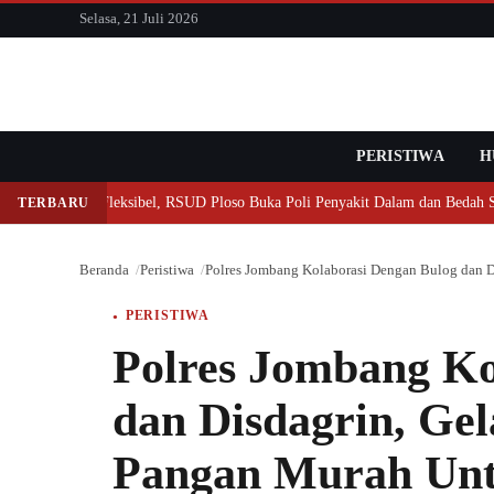
konten
Selasa, 21 Juli 2026
PERISTIWA
Cari
H
yanan Makin Fleksibel, RSUD Ploso Buka Poli Penyakit Dalam dan Bedah Sore
TERBARU
Beranda
Peristiwa
Polres Jombang Kolaborasi Dengan Bulog dan D
PERISTIWA
Polres Jombang Ko
dan Disdagrin, Ge
Pangan Murah Unt