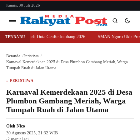
konten
Kamis, 30 Juli 2026
Menu
uara Favorit Duta GenRe Jombang 2026
SMAN Ngoro Ukir Prestasi, Sa
TERBARU
Cari
Cari
Beranda
Peristiwa
Karnaval Kemerdekaan 2025 di Desa Plumbon Gambang Meriah, Warga
Tumpah Ruah di Jalan Utama
PERISTIWA
Karnaval Kemerdekaan 2025 di Desa
Plumbon Gambang Meriah, Warga
Tumpah Ruah di Jalan Utama
Oleh
Nico
30 Agustus 2025, 21:32 WIB
2 menit lagi
●