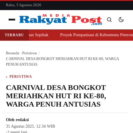
konten
Rabu, 5 Agustus 2026
Menu
 Beli Lahan Sepihak
Proyek Pompanisasi di Kebontemu Peterongan Diso
TERBARU
Cari
Cari
Beranda
Peristiwa
CARNIVAL DESA BONGKOT MERIAHKAN HUT RI KE-80, WARGA
PENUH ANTUSIAS
PERISTIWA
CARNIVAL DESA BONGKOT
MERIAHKAN HUT RI KE-80,
WARGA PENUH ANTUSIAS
Oleh
redaksi
31 Agustus 2025, 12:34 WIB
2 menit lagi
●