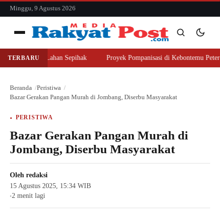
konten
Minggu, 9 Agustus 2026
Menu
er Beli Lahan Sepihak
Proyek Pompanisasi di Kebontemu Peterongan Di
TERBARU
Cari
Cari
Beranda
Peristiwa
Bazar Gerakan Pangan Murah di Jombang, Diserbu Masyarakat
PERISTIWA
Bazar Gerakan Pangan Murah di
Jombang, Diserbu Masyarakat
Oleh
redaksi
15 Agustus 2025, 15:34 WIB
2 menit lagi
●