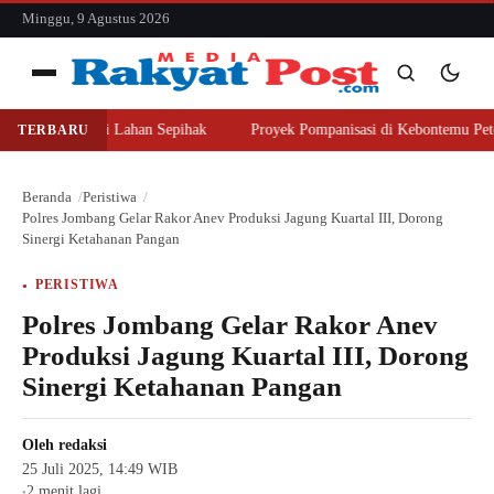
konten
Minggu, 9 Agustus 2026
Menu
ajer Beli Lahan Sepihak
Proyek Pompanisasi di Kebontemu Peterongan 
TERBARU
Cari
Cari
Beranda
Peristiwa
Polres Jombang Gelar Rakor Anev Produksi Jagung Kuartal III, Dorong
Sinergi Ketahanan Pangan
PERISTIWA
Polres Jombang Gelar Rakor Anev
Produksi Jagung Kuartal III, Dorong
Sinergi Ketahanan Pangan
Oleh
redaksi
25 Juli 2025, 14:49 WIB
2 menit lagi
●