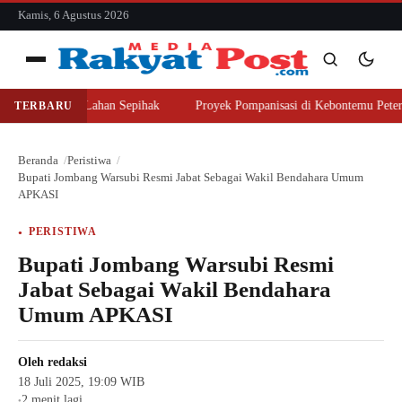
konten
Kamis, 6 Agustus 2026
Menu
er Beli Lahan Sepihak
Proyek Pompanisasi di Kebontemu Peterongan Di
TERBARU
Cari
Cari
Beranda
Peristiwa
Bupati Jombang Warsubi Resmi Jabat Sebagai Wakil Bendahara Umum
APKASI
PERISTIWA
Bupati Jombang Warsubi Resmi
Jabat Sebagai Wakil Bendahara
Umum APKASI
Oleh
redaksi
18 Juli 2025, 19:09 WIB
2 menit lagi
●