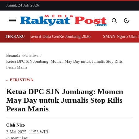
konten
Jumat, 24 Juli 2026
Menu
Juara Favorit Duta GenRe Jombang 2026
SMAN Ngoro Ukir Prestasi, S
TERBARU
Cari
Cari
Beranda
Peristiwa
Ketua DPC SJN Jombang: Momen May Day untuk Jurnalis Stop Rilis
Pesan Manis
PERISTIWA
Ketua DPC SJN Jombang: Momen
May Day untuk Jurnalis Stop Rilis
Pesan Manis
Oleh
Nico
3 Mei 2025, 11:53 WIB
4 menit lagi
●