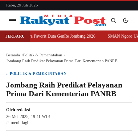
konten
Rabu, 29 Juli 2026
Menu
aih Juara Favorit Duta GenRe Jombang 2026
SMAN Ngoro Ukir Presta
TERBARU
Cari
Cari
Beranda
Politik & Pemerintahan
Jombang Raih Predikat Pelayanan Prima Dari Kementerian PANRB
POLITIK & PEMERINTAHAN
Jombang Raih Predikat Pelayanan
Prima Dari Kementerian PANRB
Oleh
redaksi
26 Mei 2025, 19:41 WIB
2 menit lagi
●