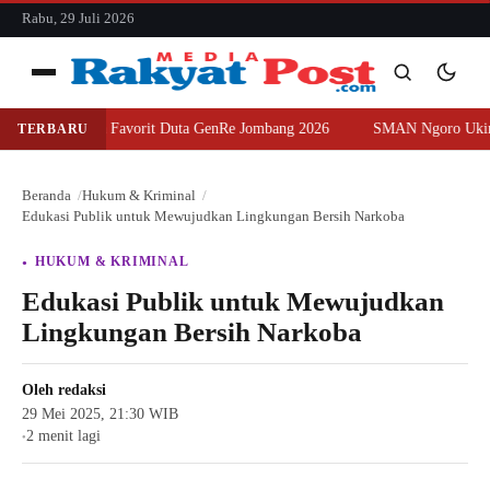
konten
Rabu, 29 Juli 2026
Menu
ih Juara Favorit Duta GenRe Jombang 2026
SMAN Ngoro Ukir Prestasi
TERBARU
Cari
Cari
Beranda
Hukum & Kriminal
Edukasi Publik untuk Mewujudkan Lingkungan Bersih Narkoba
HUKUM & KRIMINAL
Edukasi Publik untuk Mewujudkan
Lingkungan Bersih Narkoba
Oleh
redaksi
29 Mei 2025, 21:30 WIB
2 menit lagi
●