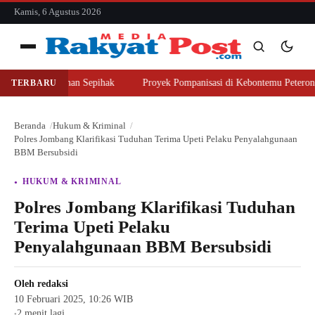
konten
Kamis, 6 Agustus 2026
Menu
 Beli Lahan Sepihak
Proyek Pompanisasi di Kebontemu Peterongan Disor
TERBARU
Cari
Cari
Beranda
Hukum & Kriminal
Polres Jombang Klarifikasi Tuduhan Terima Upeti Pelaku Penyalahgunaan
BBM Bersubsidi
HUKUM & KRIMINAL
Polres Jombang Klarifikasi Tuduhan
Terima Upeti Pelaku
Penyalahgunaan BBM Bersubsidi
Oleh
redaksi
10 Februari 2025, 10:26 WIB
2 menit lagi
●