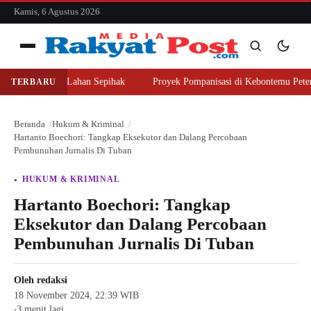
konten
Kamis, 6 Agustus 2026
Menu
er Beli Lahan Sepihak
Proyek Pompanisasi di Kebontemu Peterongan Di
TERBARU
Cari
Cari
Beranda
Hukum & Kriminal
Hartanto Boechori: Tangkap Eksekutor dan Dalang Percobaan
Pembunuhan Jurnalis Di Tuban
HUKUM & KRIMINAL
Hartanto Boechori: Tangkap
Eksekutor dan Dalang Percobaan
Pembunuhan Jurnalis Di Tuban
Oleh
redaksi
18 November 2024, 22:39 WIB
3 menit lagi
●