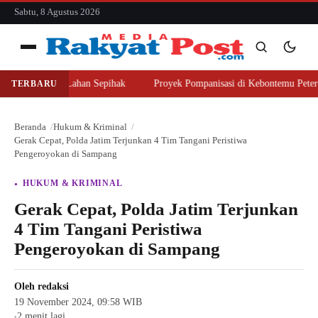
konten
Sabtu, 8 Agustus 2026
Menu
er Beli Lahan Sepihak
Proyek Pompanisasi di Kebontemu Peterongan Di
TERBARU
Cari
Cari
Beranda
Hukum & Kriminal
Gerak Cepat, Polda Jatim Terjunkan 4 Tim Tangani Peristiwa
Pengeroyokan di Sampang
HUKUM & KRIMINAL
Gerak Cepat, Polda Jatim Terjunkan
4 Tim Tangani Peristiwa
Pengeroyokan di Sampang
Oleh
redaksi
19 November 2024, 09:58 WIB
2 menit lagi
●