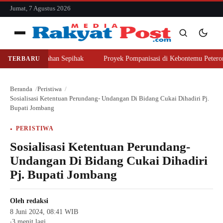
konten
Jumat, 7 Agustus 2026
Menu
 Beli Lahan Sepihak
Proyek Pompanisasi di Kebontemu Peterongan Diso
TERBARU
Cari
Cari
Beranda
Peristiwa
Sosialisasi Ketentuan Perundang- Undangan Di Bidang Cukai Dihadiri Pj.
Bupati Jombang
PERISTIWA
Sosialisasi Ketentuan Perundang-
Undangan Di Bidang Cukai Dihadiri
Pj. Bupati Jombang
Oleh
redaksi
8 Juni 2024, 08:41 WIB
3 menit lagi
●