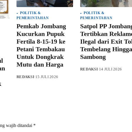
POLITIK &
POLITIK &
PEMERINTAHAN
PEMERINTAHAN
Pemkab Jombang
Satpol PP Jomban
Kucurkan Pupuk
Tertibkan Reklam
Fertila 8-15-19 ke
Ilegal dari Exit To
Petani Tembakau
Tembelang Hingg
Untuk Dongkrak
Sambong
l
Mutu dan Harga
an
REDAKSI
·
14 JULI 2026
REDAKSI
·
15 JULI 2026
k
ng wajib ditandai
*