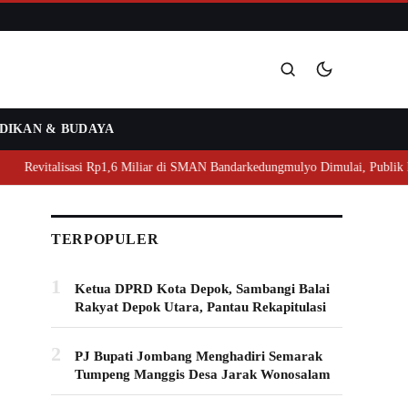
DIKAN & BUDAYA
Cari
isasi Rp1,6 Miliar di SMAN Bandarkedungmulyo Dimulai, Publik Minta Transp
TERPOPULER
1
Ketua DPRD Kota Depok, Sambangi Balai
Rakyat Depok Utara, Pantau Rekapitulasi
2
PJ Bupati Jombang Menghadiri Semarak
Tumpeng Manggis Desa Jarak Wonosalam