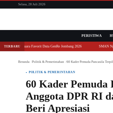
konten
Selasa, 28 Juli 2026
PERISTIWA
Cari
H
h Juara Favorit Duta GenRe Jombang 2026
SMAN Ngoro Ukir Pres
TERBARU
Beranda
Politik & Pemerintahan
60 Kader Pemuda Pancasila Terpil
POLITIK & PEMERINTAHAN
60 Kader Pemuda Pa
Anggota DPR RI d
Beri Apresiasi