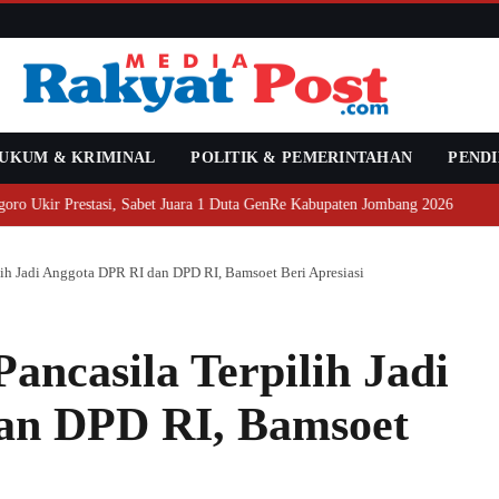
UKUM & KRIMINAL
POLITIK & PEMERINTAHAN
PENDI
tasi, Sabet Juara 1 Duta GenRe Kabupaten Jombang 2026
Revital
ih Jadi Anggota DPR RI dan DPD RI, Bamsoet Beri Apresiasi
ncasila Terpilih Jadi
an DPD RI, Bamsoet