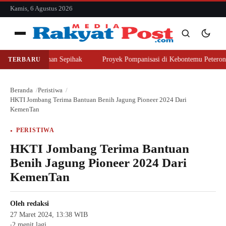
konten
Kamis, 6 Agustus 2026
Menu
Beli Lahan Sepihak
Proyek Pompanisasi di Kebontemu Peterongan Disor
TERBARU
Cari
Cari
Beranda
Peristiwa
HKTI Jombang Terima Bantuan Benih Jagung Pioneer 2024 Dari
KemenTan
PERISTIWA
HKTI Jombang Terima Bantuan
Benih Jagung Pioneer 2024 Dari
KemenTan
Oleh
redaksi
27 Maret 2024, 13:38 WIB
2 menit lagi
●