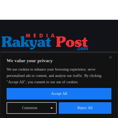
Media Rakyat Post menyajikan berita nasional yang aktual, akurat, dan
We value your privacy
berimbang untuk seluruh masyarakat Indonesia.
We use cookies to enhance your browsing experience, serve
personalised ads or content, and analyse our traffic. By clicking
"Accept All", you consent to our use of cookies.
Redaksi
Indeks
Pedoman Pemberitaan Media Siber
Accept All
© 2026 Media Rakyat Post — Seluruh hak cipta dilindungi undang-
Customise
Reject All
undang.