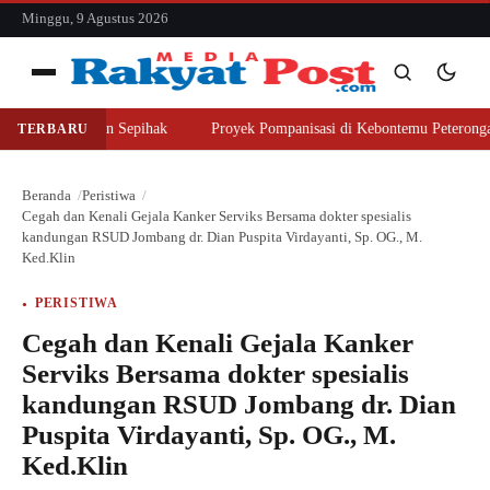
konten
Minggu, 9 Agustus 2026
Menu
eli Lahan Sepihak
Proyek Pompanisasi di Kebontemu Peterongan Disoro
TERBARU
Cari
Cari
Beranda
Peristiwa
Cegah dan Kenali Gejala Kanker Serviks Bersama dokter spesialis
kandungan RSUD Jombang dr. Dian Puspita Virdayanti, Sp. OG., M.
Ked.Klin
PERISTIWA
Cegah dan Kenali Gejala Kanker
Serviks Bersama dokter spesialis
kandungan RSUD Jombang dr. Dian
Puspita Virdayanti, Sp. OG., M.
Ked.Klin