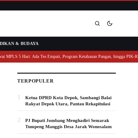
DIKAN & BUDAYA
Cari
MPLS 5 Hari: Ada Tes Empati, Program Ketahanan Pangan, hingga PIK-R
TERPOPULER
1
Ketua DPRD Kota Depok, Sambangi Balai
Rakyat Depok Utara, Pantau Rekapitulasi
2
PJ Bupati Jombang Menghadiri Semarak
Tumpeng Manggis Desa Jarak Wonosalam