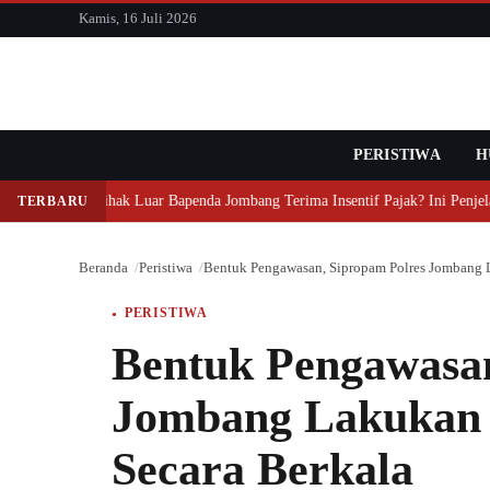
konten
Kamis, 16 Juli 2026
PERISTIWA
Cari
H
Mengapa Pihak Luar Bapenda Jombang Terima Insentif Pajak? Ini Penjela
TERBARU
Beranda
Peristiwa
Bentuk Pengawasan, Sipropam Polres Jombang L
PERISTIWA
Bentuk Pengawasan
Jombang Lakukan 
Secara Berkala