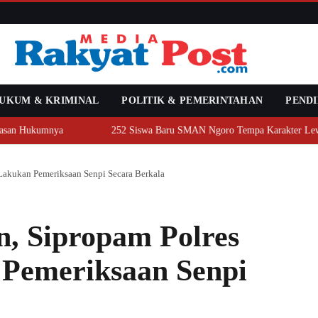
UKUM & KRIMINAL
POLITIK & PEMERINTAHAN
PENDI
san Hukumnya
252 Siswa Baru SMAN Ngoro Tempa Karakter Lewat 
akukan Pemeriksaan Senpi Secara Berkala
, Sipropam Polres
Pemeriksaan Senpi