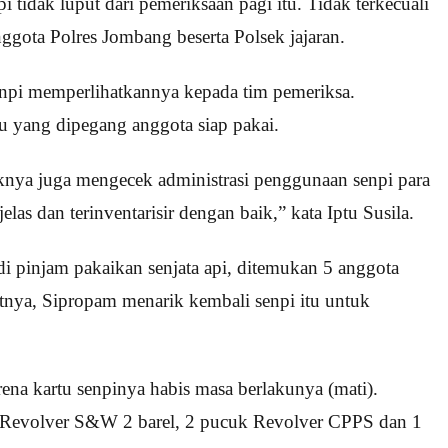
i tidak luput dari pemeriksaan pagi itu. Tidak terkecuali
ggota Polres Jombang beserta Polsek jajaran.
enpi memperlihatkannya kepada tim pemeriksa.
u yang dipegang anggota siap pakai.
haknya juga mengecek administrasi penggunaan senpi para
jelas dan terinventarisir dengan baik,” kata Iptu Susila.
i pinjam pakaikan senjata api, ditemukan 5 anggota
tnya, Sipropam menarik kembali senpi itu untuk
ena kartu senpinya habis masa berlakunya (mati).
k Revolver S&W 2 barel, 2 pucuk Revolver CPPS dan 1