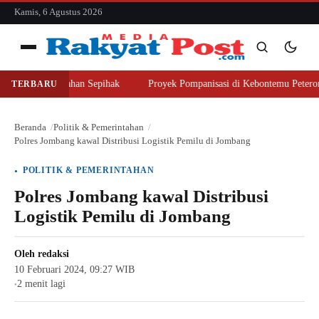
konten
Kamis, 6 Agustus 2026
Menu
jer Beli Lahan Sepihak
Proyek Pompanisasi di Kebontemu Peterongan Di
TERBARU
Cari
Cari
Beranda
Politik & Pemerintahan
Polres Jombang kawal Distribusi Logistik Pemilu di Jombang
POLITIK & PEMERINTAHAN
Polres Jombang kawal Distribusi
Logistik Pemilu di Jombang
Oleh
redaksi
10 Februari 2024, 09:27 WIB
2 menit lagi
●