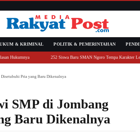
UKUM & KRIMINAL
POLITIK & PEMERINTAHAN
PENDI
asan Hukumnya
252 Siswa Baru SMAN Ngoro Tempa Karakter Lewat
 Disetubuhi Pria yang Baru Dikenalnya
iswi SMP di Jombang
ang Baru Dikenalnya