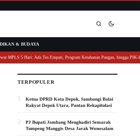
DIKAN & BUDAYA
Cari
 MPLS 5 Hari: Ada Tes Empati, Program Ketahanan Pangan, hingga PIK-R
TERPOPULER
1
Ketua DPRD Kota Depok, Sambangi Balai
Rakyat Depok Utara, Pantau Rekapitulasi
2
PJ Bupati Jombang Menghadiri Semarak
Tumpeng Manggis Desa Jarak Wonosalam