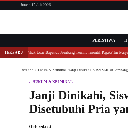
konten
Jumat, 17 Juli 2026
PERISTIWA
Cari
H
Mengapa Pihak Luar Bapenda Jombang Terima Insentif Pajak? Ini Penjel
TERBARU
Beranda
Hukum & Kriminal
Janji Dinikahi, Siswi SMP di Jombang
HUKUM & KRIMINAL
Janji Dinikahi, S
Disetubuhi Pria y
Oleh
redaksi