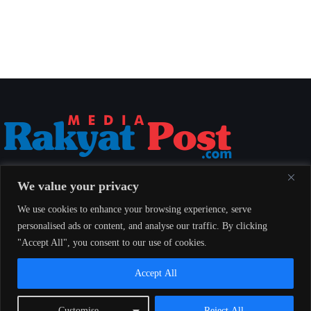
Media Rakyat Post menyajikan berita nasional yang aktual, akurat, dan
We value your privacy
berimbang untuk seluruh masyarakat Indonesia.
We use cookies to enhance your browsing experience, serve
personalised ads or content, and analyse our traffic. By clicking
"Accept All", you consent to our use of cookies.
Redaksi
Indeks
Pedoman Pemberitaan Media Siber
Accept All
© 2026 Media Rakyat Post — Seluruh hak cipta dilindungi undang-
Customise
Reject All