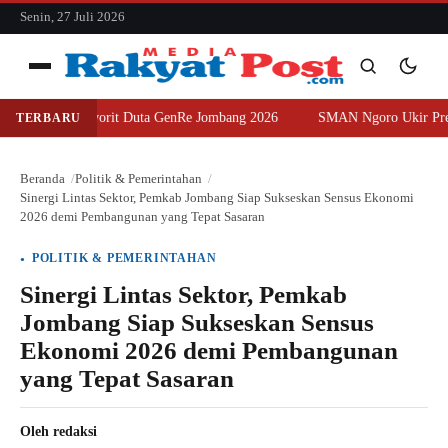
konten
Senin, 27 Juli 2026
Menu
uara Favorit Duta GenRe Jombang 2026
SMAN Ngoro Ukir Prestasi, Sa
TERBARU
Cari
Cari
Beranda
Politik & Pemerintahan
Sinergi Lintas Sektor, Pemkab Jombang Siap Sukseskan Sensus Ekonomi
2026 demi Pembangunan yang Tepat Sasaran
POLITIK & PEMERINTAHAN
Sinergi Lintas Sektor, Pemkab
Jombang Siap Sukseskan Sensus
Ekonomi 2026 demi Pembangunan
yang Tepat Sasaran
Oleh
redaksi