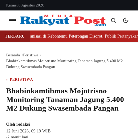
konten
Kamis, 6 Agustus 2026
Menu
oyek Pompanisasi di Kebontemu Peterongan Disorot, Publik Pertanyakan Tran
TERBARU
Cari
Cari
Beranda
Peristiwa
Bhabinkamtibmas Mojotrisno Monitoring Tanaman Jagung 5.400 M2
Dukung Swasembada Pangan
PERISTIWA
Bhabinkamtibmas Mojotrisno
Monitoring Tanaman Jagung 5.400
M2 Dukung Swasembada Pangan
Oleh
redaksi
12 Juni 2026, 09:19 WIB
2 menit lagi
●