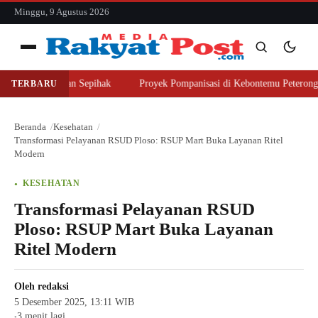
konten
Minggu, 9 Agustus 2026
Menu
eli Lahan Sepihak
Proyek Pompanisasi di Kebontemu Peterongan Disorot
TERBARU
Cari
Cari
Beranda
Kesehatan
Transformasi Pelayanan RSUD Ploso: RSUP Mart Buka Layanan Ritel
Modern
KESEHATAN
Transformasi Pelayanan RSUD
Ploso: RSUP Mart Buka Layanan
Ritel Modern
Oleh
redaksi
5 Desember 2025, 13:11 WIB
3 menit lagi
●