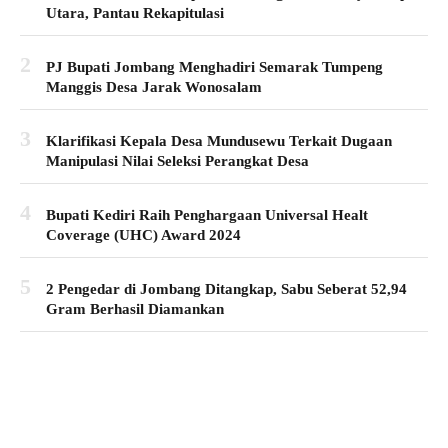
Utara, Pantau Rekapitulasi
2
PJ Bupati Jombang Menghadiri Semarak Tumpeng
Manggis Desa Jarak Wonosalam
3
Klarifikasi Kepala Desa Mundusewu Terkait Dugaan
Manipulasi Nilai Seleksi Perangkat Desa
4
Bupati Kediri Raih Penghargaan Universal Healt
Coverage (UHC) Award 2024
5
2 Pengedar di Jombang Ditangkap, Sabu Seberat 52,94
Gram Berhasil Diamankan