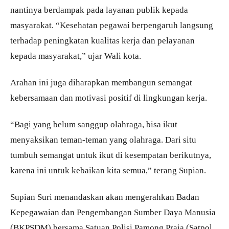
nantinya berdampak pada layanan publik kepada
masyarakat. “Kesehatan pegawai berpengaruh langsung
terhadap peningkatan kualitas kerja dan pelayanan
kepada masyarakat,” ujar Wali kota.
Arahan ini juga diharapkan membangun semangat
kebersamaan dan motivasi positif di lingkungan kerja.
“Bagi yang belum sanggup olahraga, bisa ikut
menyaksikan teman-teman yang olahraga. Dari situ
tumbuh semangat untuk ikut di kesempatan berikutnya,
karena ini untuk kebaikan kita semua,” terang Supian.
Supian Suri menandaskan akan mengerahkan Badan
Kepegawaian dan Pengembangan Sumber Daya Manusia
(BKPSDM) bersama Satuan Polisi Pamong Praja (Satpol