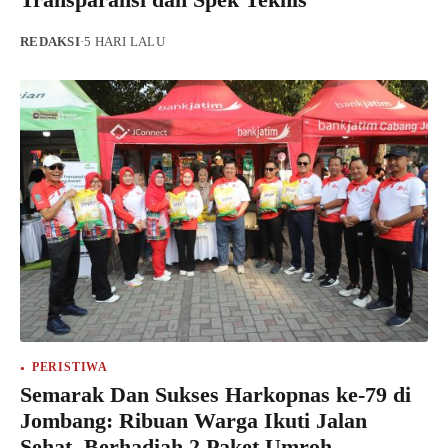
REDAKSI
·
5 HARI LALU
PERISTIWA
Semarak Dan Sukses Harkopnas ke-79 di
Jombang: Ribuan Warga Ikuti Jalan
Sehat, Berhadiah 2 Paket Umroh