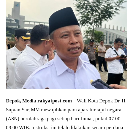
Depok, Media rakyatpost.com
– Wali Kota Depok Dr. H.
Supian Sur, MM mewajibkan para aparatur sipil negara
(ASN) berolahraga pagi setiap hari Jumat, pukul 07.00-
09.00 WIB. Instruksi ini telah dilakukan secara perdana