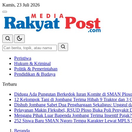
Langsung
Kamis, 23 Juli 2026
ke
Menu
konten
Cari
Cari
Peristiwa
Hukum & Kriminal
Politik & Pemerintahan
Pendidikan & Budaya
Terbaru
Diduga Ada Pungutan Berkedok Iuran Komite di SMAN Ploso
12 Kelompok Tani di Jombang Terima Hibah 9 Traktor dan 3 
Dishub Jombang Sabet Dua Penghargaan Sekaligus: Unggul da
Pelayanan Makin Fleksibel, RSUD Ploso Buka Poli Penyakit 
Mengapa Pihak Luar Bapenda Jombang Terima Insentif Pajak?
252 Siswa Baru SMAN Ngoro Tempa Karakter Lewat MPLS 5 H
Beranda