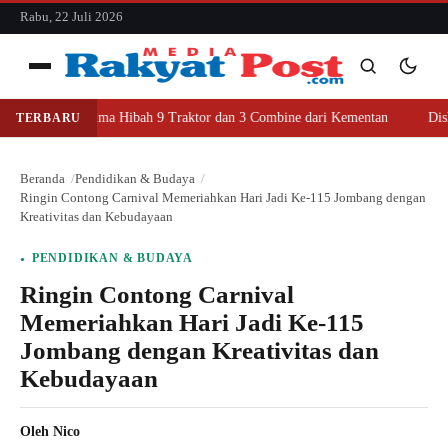
konten
Rabu, 22 Juli 2026
Menu
ombang Terima Hibah 9 Traktor dan 3 Combine dari Kementan
Dishub 
TERBARU
Cari
Cari
Beranda
Pendidikan & Budaya
Ringin Contong Carnival Memeriahkan Hari Jadi Ke-115 Jombang dengan
Kreativitas dan Kebudayaan
PENDIDIKAN & BUDAYA
Ringin Contong Carnival
Memeriahkan Hari Jadi Ke-115
Jombang dengan Kreativitas dan
Kebudayaan
Oleh
Nico