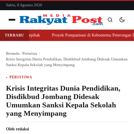
konten
Sabtu, 8 Agustus 2026
Menu
 Lahan Sepihak
Proyek Pompanisasi di Kebontemu Peterongan Disorot, P
TERBARU
Cari
Cari
Beranda
Peristiwa
Krisis Integritas Dunia Pendidikan, Disdikbud Jombang Didesak Umumkan
Sanksi Kepala Sekolah yang Menyimpang
PERISTIWA
Krisis Integritas Dunia Pendidikan,
Disdikbud Jombang Didesak
Umumkan Sanksi Kepala Sekolah
yang Menyimpang
Oleh
redaksi