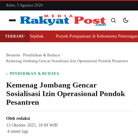
konten
Rabu, 5 Agustus 2026
Menu
 Lahan Sepihak
Proyek Pompanisasi di Kebontemu Peterongan Disorot, 
TERBARU
Cari
Cari
Beranda
Pendidikan & Budaya
Kemenag Jombang Gencar Sosialisasi Izin Operasional Pondok Pesantren
PENDIDIKAN & BUDAYA
Kemenag Jombang Gencar
Sosialisasi Izin Operasional Pondok
Pesantren
Oleh
redaksi
13 Oktober 2025, 18:09 WIB
4 menit lagi
●