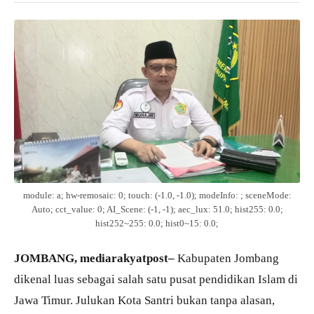
module: a; hw-remosaic: 0; touch: (-1.0, -1.0); modeInfo: ; sceneMode:
Auto; cct_value: 0; AI_Scene: (-1, -1); aec_lux: 51.0; hist255: 0.0;
hist252~255: 0.0; hist0~15: 0.0;
JOMBANG, mediarakyatpost–
Kabupaten Jombang
dikenal luas sebagai salah satu pusat pendidikan Islam di
Jawa Timur. Julukan Kota Santri bukan tanpa alasan,