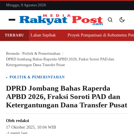
konten
Minggu, 9 Agustus 2026
Menu
ajer Beli Lahan Sepihak
Proyek Pompanisasi di Kebontemu Peterongan 
TERBARU
Cari
Cari
Beranda
Politik & Pemerintahan
DPRD Jombang Bahas Raperda APBD 2026, Fraksi Soroti PAD dan
Ketergantungan Dana Transfer Pusat
POLITIK & PEMERINTAHAN
DPRD Jombang Bahas Raperda
APBD 2026, Fraksi Soroti PAD dan
Ketergantungan Dana Transfer Pusat
Oleh
redaksi
17 Oktober 2025, 10:04 WIB
1 menit lagi
●