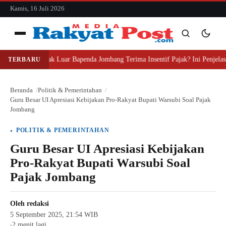
konten
Kamis, 16 Juli 2026
Menu
Mengapa Pihak Luar Bapenda Jombang Terima Insentif Pajak? Ini Penjelas
TERBARU
Cari
Cari
Beranda
Politik & Pemerintahan
Guru Besar UI Apresiasi Kebijakan Pro-Rakyat Bupati Warsubi Soal Pajak
Jombang
POLITIK & PEMERINTAHAN
Guru Besar UI Apresiasi Kebijakan
Pro-Rakyat Bupati Warsubi Soal
Pajak Jombang
Oleh
redaksi
5 September 2025, 21:54 WIB
2 menit lagi
●