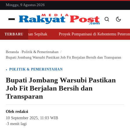
konten
Minggu, 9 Agustus 2026
Menu
Beli Lahan Sepihak
Proyek Pompanisasi di Kebontemu Peterongan Disor
TERBARU
Cari
Cari
Beranda
Politik & Pemerintahan
Bupati Jombang Warsubi Pastikan Job Fit Berjalan Bersih dan Transparan
POLITIK & PEMERINTAHAN
Bupati Jombang Warsubi Pastikan
Job Fit Berjalan Bersih dan
Transparan
Oleh
redaksi
10 September 2025, 11:03 WIB
3 menit lagi
●