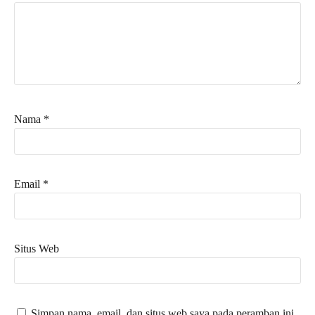
Nama
*
Email
*
Situs Web
Simpan nama, email, dan situs web saya pada peramban ini