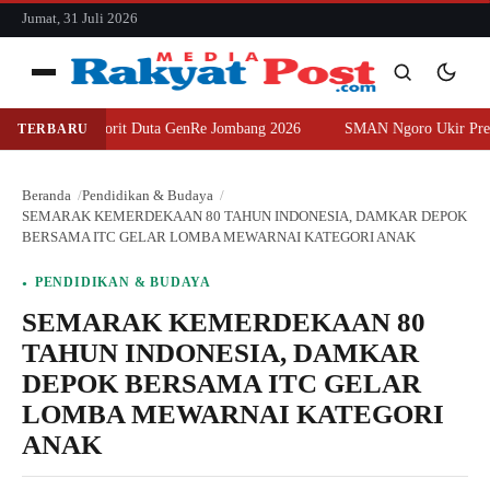
konten
Jumat, 31 Juli 2026
Menu
uara Favorit Duta GenRe Jombang 2026
SMAN Ngoro Ukir Prestasi, Sa
TERBARU
Cari
Cari
Beranda
Pendidikan & Budaya
SEMARAK KEMERDEKAAN 80 TAHUN INDONESIA, DAMKAR DEPOK
BERSAMA ITC GELAR LOMBA MEWARNAI KATEGORI ANAK
PENDIDIKAN & BUDAYA
SEMARAK KEMERDEKAAN 80
TAHUN INDONESIA, DAMKAR
DEPOK BERSAMA ITC GELAR
LOMBA MEWARNAI KATEGORI
ANAK