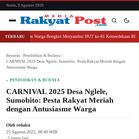
konten
Senin, 3 Agustus 2026
Menu
at Persatuan Warga Bongkot Menyambut HUT ke-81 Kemerdekaan RI
Si
TERBARU
Cari
Cari
Beranda
Pendidikan & Budaya
CARNIVAL 2025 Desa Nglele, Sumobito: Pesta Rakyat Meriah dengan
Antusiasme Warga
PENDIDIKAN & BUDAYA
CARNIVAL 2025 Desa Nglele,
Sumobito: Pesta Rakyat Meriah
dengan Antusiasme Warga
Oleh
redaksi
25 Agustus 2025, 08:49 WIB
2 menit lagi
●