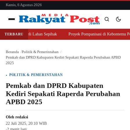
konten
Kamis, 6 Agustus 2026
Menu
anajer Beli Lahan Sepihak
Proyek Pompanisasi di Kebontemu Peterongan
TERBARU
Cari
Cari
Beranda
Politik & Pemerintahan
Pemkab dan DPRD Kabupaten Kediri Sepakati Raperda Perubahan APBD
2025
POLITIK & PEMERINTAHAN
Pemkab dan DPRD Kabupaten
Kediri Sepakati Raperda Perubahan
APBD 2025
Oleh
redaksi
22 Juli 2025, 20:10 WIB
2 menit lagi
●