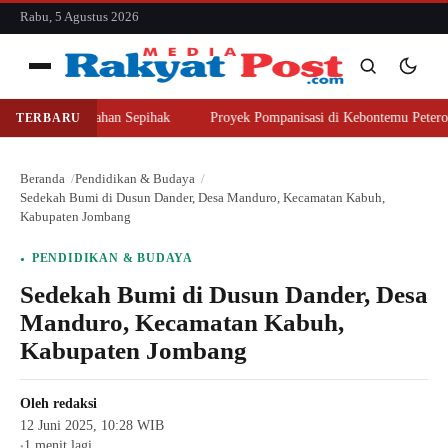
konten
Rabu, 5 Agustus 2026
Menu
er Beli Lahan Sepihak
Proyek Pompanisasi di Kebontemu Peterongan Di
TERBARU
Cari
Cari
Beranda
Pendidikan & Budaya
Sedekah Bumi di Dusun Dander, Desa Manduro, Kecamatan Kabuh,
Kabupaten Jombang
PENDIDIKAN & BUDAYA
Sedekah Bumi di Dusun Dander, Desa
Manduro, Kecamatan Kabuh,
Kabupaten Jombang
Oleh
redaksi
12 Juni 2025, 10:28 WIB
1 menit lagi
●