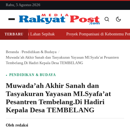
konten
Rabu, 5 Agustus 2026
Menu
ajer Beli Lahan Sepihak
Proyek Pompanisasi di Kebontemu Peterongan 
TERBARU
Cari
Cari
Beranda
Pendidikan & Budaya
Muwada’ah Akhir Sanah dan Tasyakuran Yayasan MI.Syafa’at Pesantren
Tembelang.Di Hadiri Kepala Desa TEMBELANG
PENDIDIKAN & BUDAYA
Muwada’ah Akhir Sanah dan
Tasyakuran Yayasan MI.Syafa’at
Pesantren Tembelang.Di Hadiri
Kepala Desa TEMBELANG
Oleh
redaksi