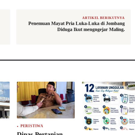
ARTIKEL BERIKUTNYA
Penemuan Mayat Pria Luka-Luka di Jombang
Diduga Ikut mengngejar Maling.
PERISTIWA
Dinas Pertanian