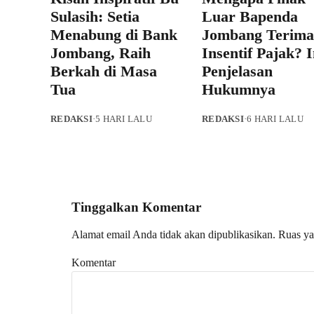
Sulasih: Setia
Luar Bapenda
Menabung di Bank
Jombang Terima
Jombang, Raih
Insentif Pajak? I
Berkah di Masa
Penjelasan
Tua
Hukumnya
REDAKSI
·
5 HARI LALU
REDAKSI
·
6 HARI LALU
Tinggalkan Komentar
Alamat email Anda tidak akan dipublikasikan.
Ruas ya
Komentar