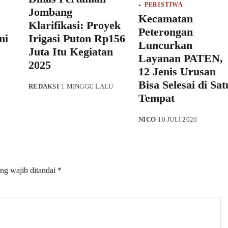
PERISTIWA
Jombang
Kecamatan
Klarifikasi: Proyek
Peterongan
ni
Irigasi Puton Rp156
Luncurkan
Juta Itu Kegiatan
Layanan PATEN,
2025
12 Jenis Urusan
Bisa Selesai di Sat
REDAKSI
·
1 MINGGU LALU
Tempat
NICO
·
10 JULI 2026
ng wajib ditandai
*