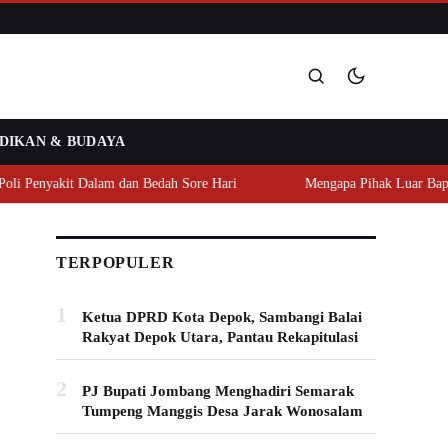
DIKAN & BUDAYA
Cari
Penyakit Dalam dan Bedah Sore Hari
Mengapa Pihak Luar Bapenda 
TERPOPULER
1
Ketua DPRD Kota Depok, Sambangi Balai
Rakyat Depok Utara, Pantau Rekapitulasi
2
PJ Bupati Jombang Menghadiri Semarak
Tumpeng Manggis Desa Jarak Wonosalam