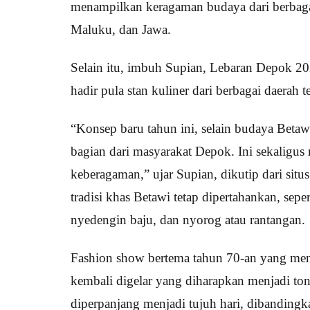
menampilkan keragaman budaya dari berbagai
Maluku, dan Jawa.
Selain itu, imbuh Supian, Lebaran Depok 20
hadir pula stan kuliner dari berbagai daerah t
“Konsep baru tahun ini, selain budaya Betaw
bagian dari masyarakat Depok. Ini sekaligu
keberagaman,” ujar Supian, dikutip dari si
tradisi khas Betawi tetap dipertahankan, se
nyedengin baju, dan nyorog atau rantangan.
Fashion show bertema tahun 70-an yang menj
kembali digelar yang diharapkan menjadi to
diperpanjang menjadi tujuh hari, dibanding