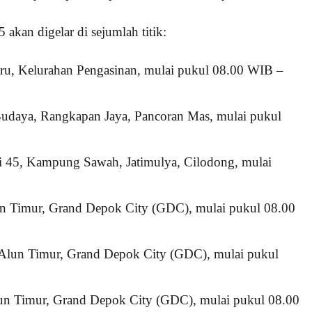
kan digelar di sejumlah titik:
ru, Kelurahan Pengasinan, mulai pukul 08.00 WIB –
udaya, Rangkapan Jaya, Pancoran Mas, mulai pukul
li 45, Kampung Sawah, Jatimulya, Cilodong, mulai
n Timur, Grand Depok City (GDC), mulai pukul 08.00
Alun Timur, Grand Depok City (GDC), mulai pukul
un Timur, Grand Depok City (GDC), mulai pukul 08.00