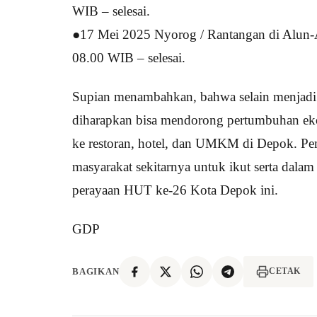
WIB – selesai.
●17 Mei 2025 Nyorog / Rantangan di Alun-
08.00 WIB – selesai.
Supian menambahkan, bahwa selain menjadi 
diharapkan bisa mendorong pertumbuhan eko
ke restoran, hotel, dan UMKM di Depok. P
masyarakat sekitarnya untuk ikut serta dala
perayaan HUT ke-26 Kota Depok ini.
GDP
BAGIKAN
CETAK