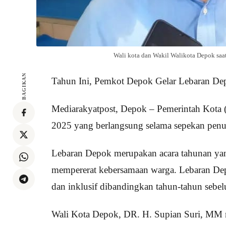
Wali kota dan Wakil Walikota Depok saa
BAGIKAN
Tahun Ini, Pemkot Depok Gelar Lebaran De
Mediarakyatpost, Depok – Pemerintah Kota
2025 yang berlangsung selama sepekan penu
Lebaran Depok merupakan acara tahunan yang
mempererat kebersamaan warga. Lebaran Dep
dan inklusif dibandingkan tahun-tahun sebe
Wali Kota Depok, DR. H. Supian Suri, MM 