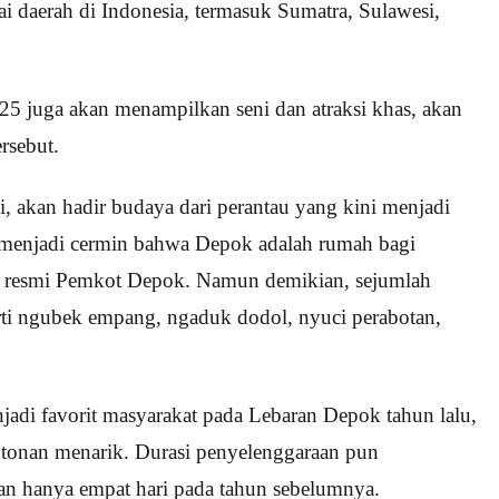
 daerah di Indonesia, termasuk Sumatra, Sulawesi,
25 juga akan menampilkan seni dan atraksi khas, akan
ersebut.
i, akan hadir budaya dari perantau yang kini menjadi
s menjadi cermin bahwa Depok adalah rumah bagi
tus resmi Pemkot Depok. Namun demikian, sejumlah
perti ngubek empang, ngaduk dodol, nyuci perabotan,
adi favorit masyarakat pada Lebaran Depok tahun lalu,
ntonan menarik. Durasi penyelenggaraan pun
kan hanya empat hari pada tahun sebelumnya.