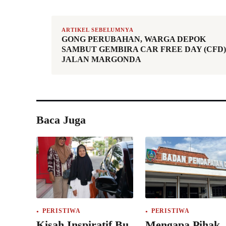
ARTIKEL SEBELUMNYA
GONG PERUBAHAN, WARGA DEPOK
SAMBUT GEMBIRA CAR FREE DAY (CFD)
JALAN MARGONDA
Baca Juga
PERISTIWA
PERISTIWA
Kisah Inspiratif Bu
Mengapa Pihak