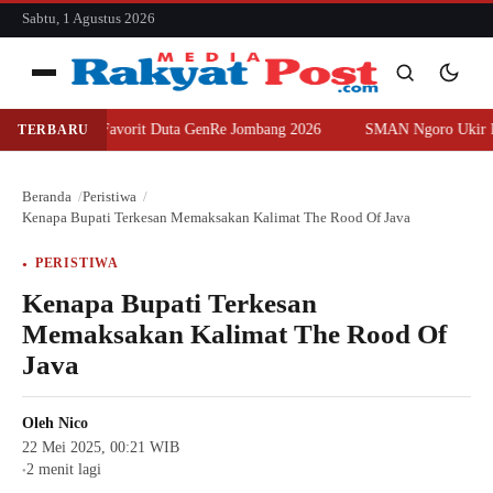
konten
Sabtu, 1 Agustus 2026
Menu
h Juara Favorit Duta GenRe Jombang 2026
SMAN Ngoro Ukir Prestasi,
TERBARU
Cari
Cari
Beranda
Peristiwa
Kenapa Bupati Terkesan Memaksakan Kalimat The Rood Of Java
PERISTIWA
Kenapa Bupati Terkesan
Memaksakan Kalimat The Rood Of
Java
Oleh
Nico
22 Mei 2025, 00:21 WIB
2 menit lagi
●