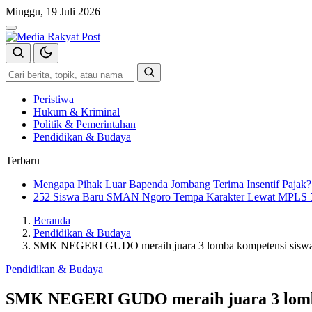
Langsung
Minggu, 19 Juli 2026
ke
Menu
konten
Cari
Cari
Peristiwa
Hukum & Kriminal
Politik & Pemerintahan
Pendidikan & Budaya
Terbaru
Mengapa Pihak Luar Bapenda Jombang Terima Insentif Pajak?
252 Siswa Baru SMAN Ngoro Tempa Karakter Lewat MPLS 5 H
Beranda
Pendidikan & Budaya
SMK NEGERI GUDO meraih juara 3 lomba kompetensi siswa d
Pendidikan & Budaya
SMK NEGERI GUDO meraih juara 3 lomba 