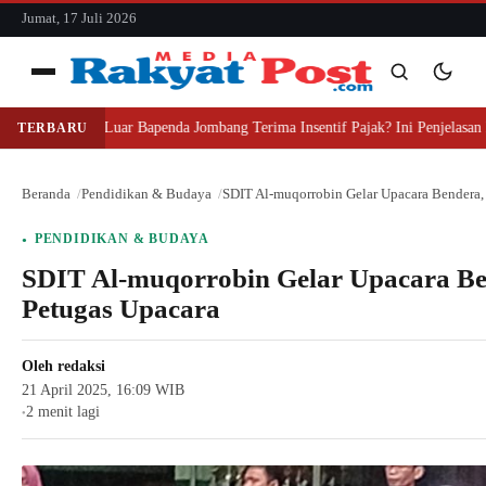
konten
Jumat, 17 Juli 2026
Menu
apa Pihak Luar Bapenda Jombang Terima Insentif Pajak? Ini Penjelasan Huk
TERBARU
Cari
Cari
Beranda
Pendidikan & Budaya
SDIT Al-muqorrobin Gelar Upacara Bendera, P
PENDIDIKAN & BUDAYA
SDIT Al-muqorrobin Gelar Upacara Ben
Petugas Upacara
Oleh
redaksi
21 April 2025, 16:09 WIB
2 menit lagi
●