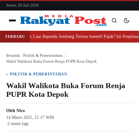
konten
Senin, 20 Juli 2026
Menu
Mengapa Pihak Luar Bapenda Jombang Terima Insentif Pajak? Ini Penjelasa
TERBARU
Cari
Cari
Beranda
Politik & Pemerintahan
Wakil Walikota Buka Forum Renja PUPR Kota Depok
POLITIK & PEMERINTAHAN
Wakil Walikota Buka Forum Renja
PUPR Kota Depok
Oleh
Nico
14 Maret 2025, 21:17 WIB
2 menit lagi
●